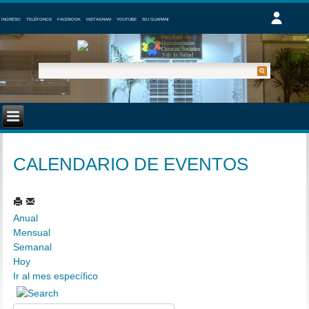
INGRESO
TELÉFONOS
FACEBOOK
INSTAGRAM
YOUTUBE
SIU GUARANI
CALENDARIO DE EVENTOS
Anual
Mensual
Semanal
Hoy
Ir al mes específico