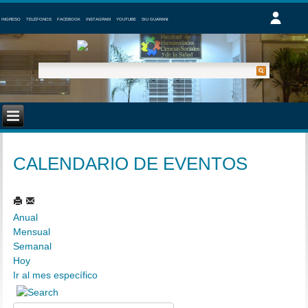
INGRESO
TELÉFONOS
FACEBOOK
INSTAGRAM
YOUTUBE
SIU GUARANI
CALENDARIO DE EVENTOS
Anual
Mensual
Semanal
Hoy
Ir al mes específico