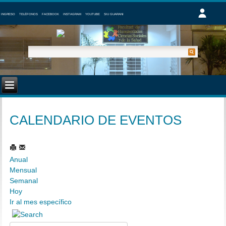
INGRESO
TELÉFONOS
FACEBOOK
INSTAGRAM
YOUTUBE
SIU GUARANI
CALENDARIO DE EVENTOS
Anual
Mensual
Semanal
Hoy
Ir al mes específico