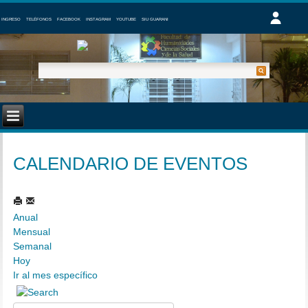
INGRESO
TELÉFONOS
FACEBOOK
INSTAGRAM
YOUTUBE
SIU GUARANI
CALENDARIO DE EVENTOS
Anual
Mensual
Semanal
Hoy
Ir al mes específico