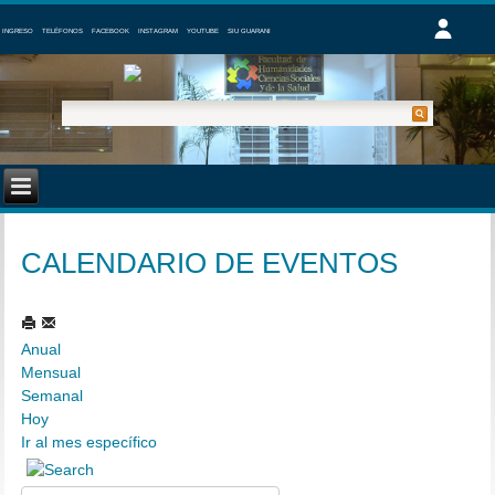
INGRESO
TELÉFONOS
FACEBOOK
INSTAGRAM
YOUTUBE
SIU GUARANI
CALENDARIO DE EVENTOS
Anual
Mensual
Semanal
Hoy
Ir al mes específico