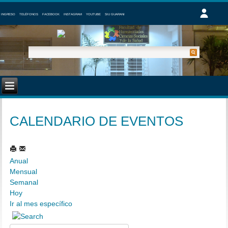
INGRESO
TELÉFONOS
FACEBOOK
INSTAGRAM
YOUTUBE
SIU GUARANI
CALENDARIO DE EVENTOS
Anual
Mensual
Semanal
Hoy
Ir al mes específico