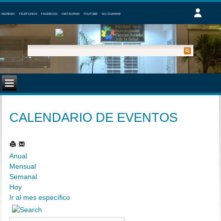
INGRESO
TELÉFONOS
FACEBOOK
INSTAGRAM
YOUTUBE
SIU GUARANI
CALENDARIO DE EVENTOS
Anual
Mensual
Semanal
Hoy
Ir al mes específico