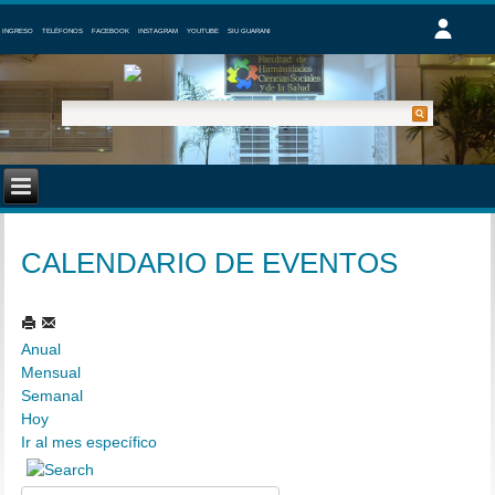
INGRESO
TELÉFONOS
FACEBOOK
INSTAGRAM
YOUTUBE
SIU GUARANI
CALENDARIO DE EVENTOS
Anual
Mensual
Semanal
Hoy
Ir al mes específico