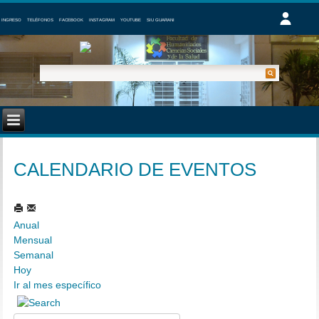
INGRESO
TELÉFONOS
FACEBOOK
INSTAGRAM
YOUTUBE
SIU GUARANI
CALENDARIO DE EVENTOS
Anual
Mensual
Semanal
Hoy
Ir al mes específico