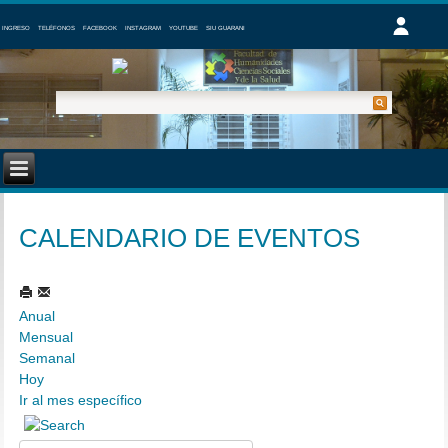
INGRESO
TELÉFONOS
FACEBOOK
INSTAGRAM
YOUTUBE
SIU GUARANI
CALENDARIO DE EVENTOS
Anual
Mensual
Semanal
Hoy
Ir al mes específico