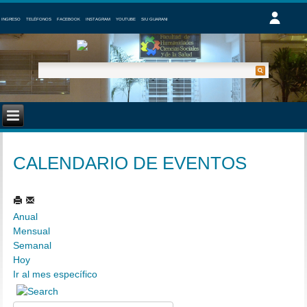
INGRESO
TELÉFONOS
FACEBOOK
INSTAGRAM
YOUTUBE
SIU GUARANI
CALENDARIO DE EVENTOS
Anual
Mensual
Semanal
Hoy
Ir al mes específico