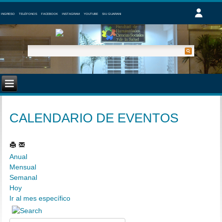
INGRESO
TELÉFONOS
FACEBOOK
INSTAGRAM
YOUTUBE
SIU GUARANI
CALENDARIO DE EVENTOS
Anual
Mensual
Semanal
Hoy
Ir al mes específico