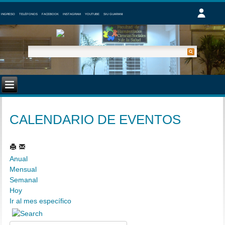
INGRESO
TELÉFONOS
FACEBOOK
INSTAGRAM
YOUTUBE
SIU GUARANI
CALENDARIO DE EVENTOS
Anual
Mensual
Semanal
Hoy
Ir al mes específico