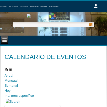
INGRESO
TELÉFONOS
FACEBOOK
INSTAGRAM
YOUTUBE
SIU GUARANI
CALENDARIO DE EVENTOS
Anual
Mensual
Semanal
Hoy
Ir al mes específico