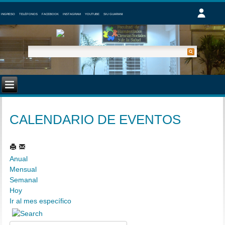
INGRESO
TELÉFONOS
FACEBOOK
INSTAGRAM
YOUTUBE
SIU GUARANI
CALENDARIO DE EVENTOS
Anual
Mensual
Semanal
Hoy
Ir al mes específico