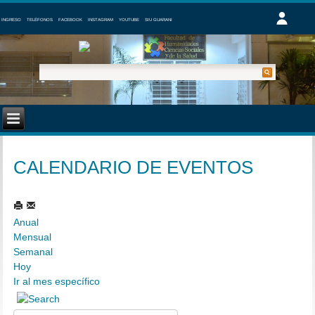
INGRESO
TELÉFONOS
FACEBOOK
INSTAGRAM
YOUTUBE
SIU GUARANI
CALENDARIO DE EVENTOS
Anual
Mensual
Semanal
Hoy
Ir al mes específico