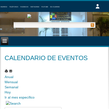
INGRESO
TELÉFONOS
FACEBOOK
INSTAGRAM
YOUTUBE
SIU GUARANI
CALENDARIO DE EVENTOS
Anual
Mensual
Semanal
Hoy
Ir al mes específico