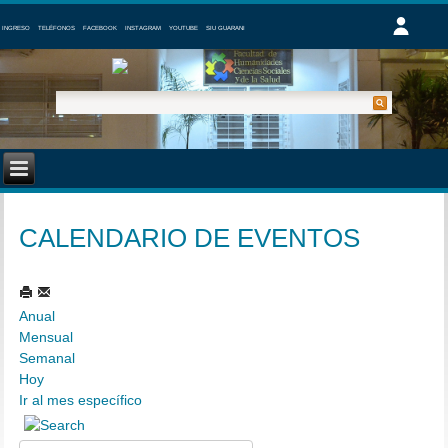
INGRESO
TELÉFONOS
FACEBOOK
INSTAGRAM
YOUTUBE
SIU GUARANI
CALENDARIO DE EVENTOS
Anual
Mensual
Semanal
Hoy
Ir al mes específico