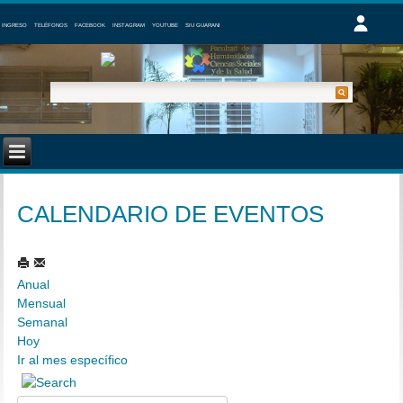
INGRESO
TELÉFONOS
FACEBOOK
INSTAGRAM
YOUTUBE
SIU GUARANI
CALENDARIO DE EVENTOS
Anual
Mensual
Semanal
Hoy
Ir al mes específico