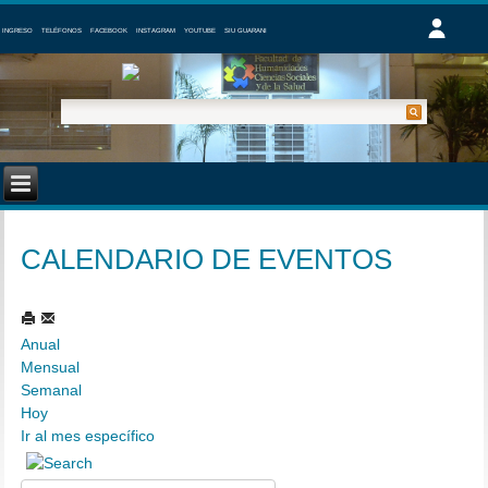
INGRESO
TELÉFONOS
FACEBOOK
INSTAGRAM
YOUTUBE
SIU GUARANI
CALENDARIO DE EVENTOS
Anual
Mensual
Semanal
Hoy
Ir al mes específico