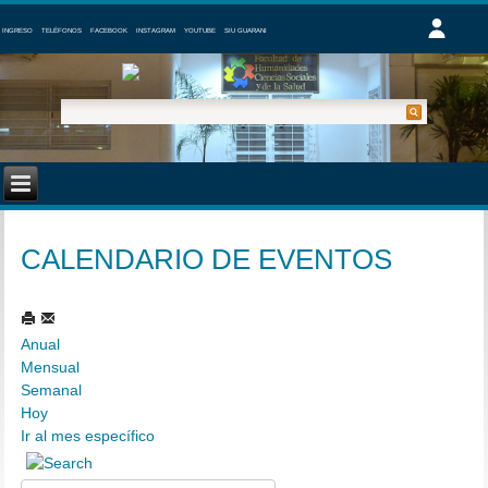
INGRESO
TELÉFONOS
FACEBOOK
INSTAGRAM
YOUTUBE
SIU GUARANI
CALENDARIO DE EVENTOS
Anual
Mensual
Semanal
Hoy
Ir al mes específico