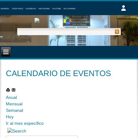
INGRESO
TELÉFONOS
FACEBOOK
INSTAGRAM
YOUTUBE
SIU GUARANI
CALENDARIO DE EVENTOS
Anual
Mensual
Semanal
Hoy
Ir al mes específico