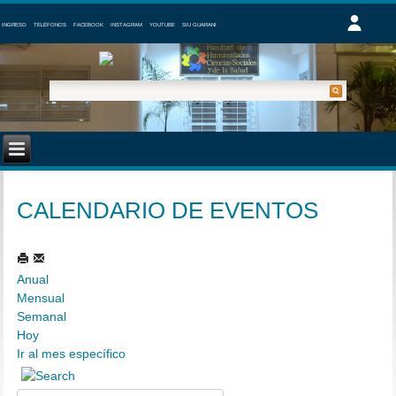
INGRESO
TELÉFONOS
FACEBOOK
INSTAGRAM
YOUTUBE
SIU GUARANI
CALENDARIO DE EVENTOS
Anual
Mensual
Semanal
Hoy
Ir al mes específico