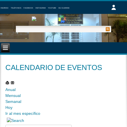
INGRESO
TELÉFONOS
FACEBOOK
INSTAGRAM
YOUTUBE
SIU GUARANI
CALENDARIO DE EVENTOS
Anual
Mensual
Semanal
Hoy
Ir al mes específico