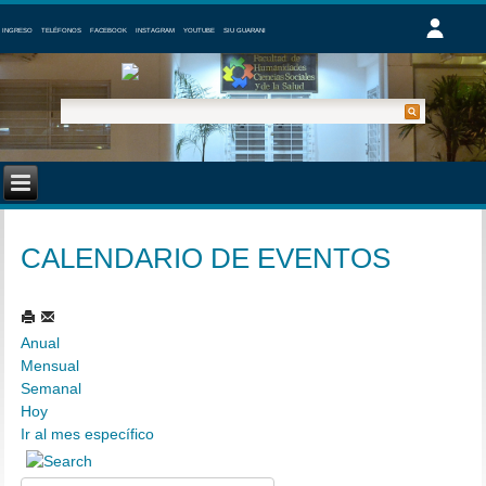
INGRESO
TELÉFONOS
FACEBOOK
INSTAGRAM
YOUTUBE
SIU GUARANI
CALENDARIO DE EVENTOS
Anual
Mensual
Semanal
Hoy
Ir al mes específico