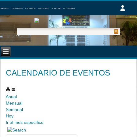
INGRESO
TELÉFONOS
FACEBOOK
INSTAGRAM
YOUTUBE
SIU GUARANI
CALENDARIO DE EVENTOS
Anual
Mensual
Semanal
Hoy
Ir al mes específico