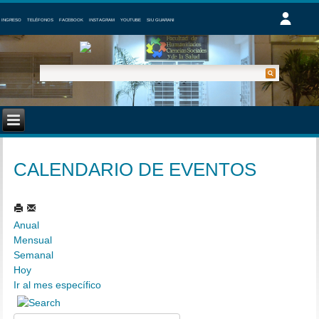
INGRESO
TELÉFONOS
FACEBOOK
INSTAGRAM
YOUTUBE
SIU GUARANI
CALENDARIO DE EVENTOS
Anual
Mensual
Semanal
Hoy
Ir al mes específico