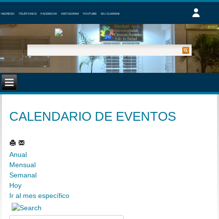
INGRESO
TELÉFONOS
FACEBOOK
INSTAGRAM
YOUTUBE
SIU GUARANI
CALENDARIO DE EVENTOS
Anual
Mensual
Semanal
Hoy
Ir al mes específico