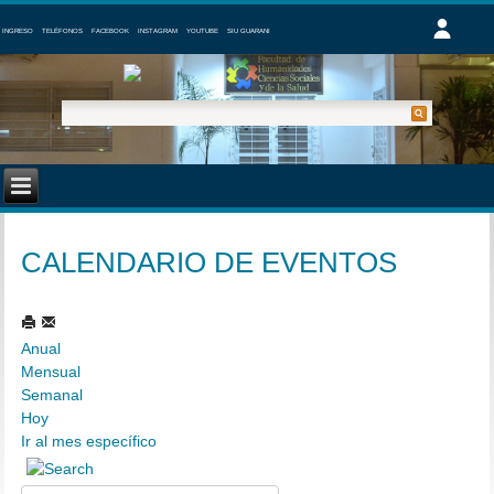
INGRESO
TELÉFONOS
FACEBOOK
INSTAGRAM
YOUTUBE
SIU GUARANI
CALENDARIO DE EVENTOS
Anual
Mensual
Semanal
Hoy
Ir al mes específico