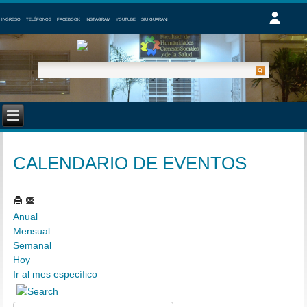
INGRESO
TELÉFONOS
FACEBOOK
INSTAGRAM
YOUTUBE
SIU GUARANI
CALENDARIO DE EVENTOS
Anual
Mensual
Semanal
Hoy
Ir al mes específico