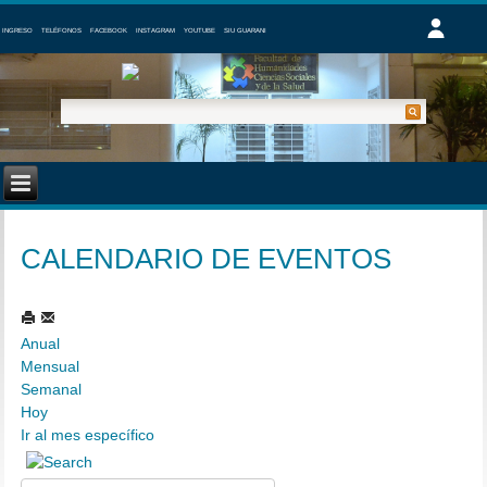
INGRESO
TELÉFONOS
FACEBOOK
INSTAGRAM
YOUTUBE
SIU GUARANI
CALENDARIO DE EVENTOS
Anual
Mensual
Semanal
Hoy
Ir al mes específico