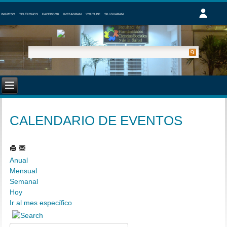
INGRESO
TELÉFONOS
FACEBOOK
INSTAGRAM
YOUTUBE
SIU GUARANI
CALENDARIO DE EVENTOS
Anual
Mensual
Semanal
Hoy
Ir al mes específico