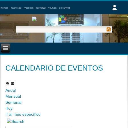
INGRESO
TELÉFONOS
FACEBOOK
INSTAGRAM
YOUTUBE
SIU GUARANI
CALENDARIO DE EVENTOS
Anual
Mensual
Semanal
Hoy
Ir al mes específico