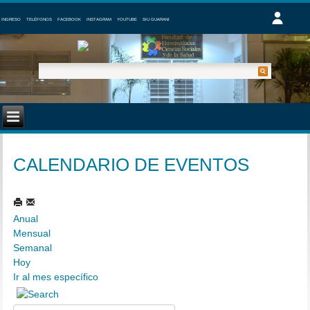
INGRESO
TELÉFONOS
FACEBOOK
INSTAGRAM
YOUTUBE
SIU GUARANI
CALENDARIO DE EVENTOS
Anual
Mensual
Semanal
Hoy
Ir al mes específico