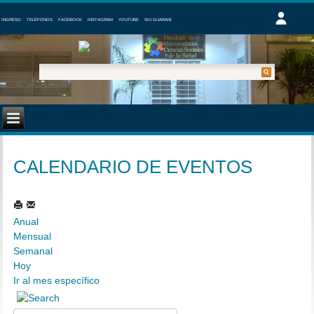
INGRESO
TELÉFONOS
FACEBOOK
INSTAGRAM
YOUTUBE
SIU GUARANI
CALENDARIO DE EVENTOS
Anual
Mensual
Semanal
Hoy
Ir al mes específico