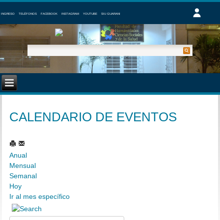
INGRESO
TELÉFONOS
FACEBOOK
INSTAGRAM
YOUTUBE
SIU GUARANI
CALENDARIO DE EVENTOS
Anual
Mensual
Semanal
Hoy
Ir al mes específico