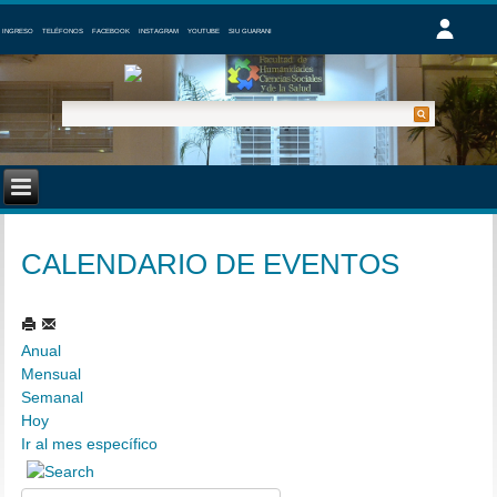
INGRESO
TELÉFONOS
FACEBOOK
INSTAGRAM
YOUTUBE
SIU GUARANI
CALENDARIO DE EVENTOS
Anual
Mensual
Semanal
Hoy
Ir al mes específico