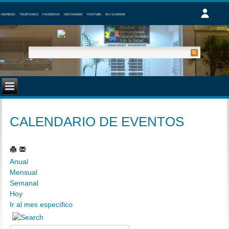
INGRESO
TELÉFONOS
FACEBOOK
INSTAGRAM
YOUTUBE
SIU GUARANI
CALENDARIO DE EVENTOS
Anual
Mensual
Semanal
Hoy
Ir al mes específico