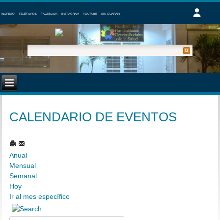
INGRESO
TELÉFONOS
FACEBOOK
INSTAGRAM
YOUTUBE
SIU GUARANI
CALENDARIO DE EVENTOS
Anual
Mensual
Semanal
Hoy
Ir al mes específico