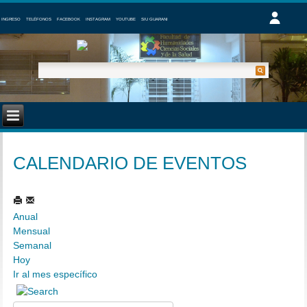
INGRESO
TELÉFONOS
FACEBOOK
INSTAGRAM
YOUTUBE
SIU GUARANI
CALENDARIO DE EVENTOS
Anual
Mensual
Semanal
Hoy
Ir al mes específico