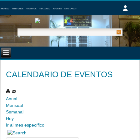
INGRESO
TELÉFONOS
FACEBOOK
INSTAGRAM
YOUTUBE
SIU GUARANI
CALENDARIO DE EVENTOS
Anual
Mensual
Semanal
Hoy
Ir al mes específico