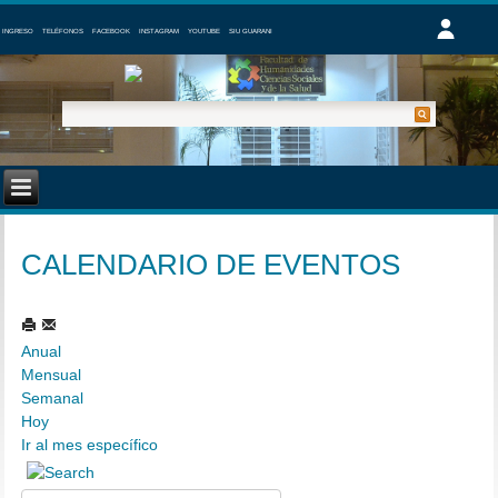
INGRESO
TELÉFONOS
FACEBOOK
INSTAGRAM
YOUTUBE
SIU GUARANI
CALENDARIO DE EVENTOS
Anual
Mensual
Semanal
Hoy
Ir al mes específico