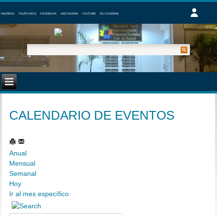
INGRESO
TELÉFONOS
FACEBOOK
INSTAGRAM
YOUTUBE
SIU GUARANI
CALENDARIO DE EVENTOS
Anual
Mensual
Semanal
Hoy
Ir al mes específico