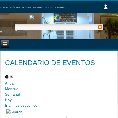
INGRESO
TELÉFONOS
FACEBOOK
INSTAGRAM
YOUTUBE
SIU GUARANI
CALENDARIO DE EVENTOS
Anual
Mensual
Semanal
Hoy
Ir al mes específico