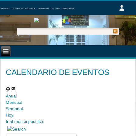
INGRESO
TELÉFONOS
FACEBOOK
INSTAGRAM
YOUTUBE
SIU GUARANI
CALENDARIO DE EVENTOS
Anual
Mensual
Semanal
Hoy
Ir al mes específico