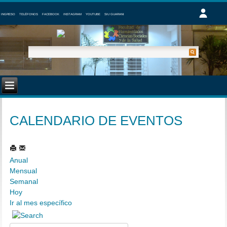
INGRESO
TELÉFONOS
FACEBOOK
INSTAGRAM
YOUTUBE
SIU GUARANI
CALENDARIO DE EVENTOS
Anual
Mensual
Semanal
Hoy
Ir al mes específico