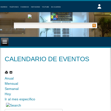
INGRESO
TELÉFONOS
FACEBOOK
INSTAGRAM
YOUTUBE
SIU GUARANI
CALENDARIO DE EVENTOS
Anual
Mensual
Semanal
Hoy
Ir al mes específico