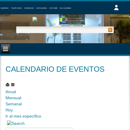
INGRESO
TELÉFONOS
FACEBOOK
INSTAGRAM
YOUTUBE
SIU GUARANI
CALENDARIO DE EVENTOS
Anual
Mensual
Semanal
Hoy
Ir al mes específico