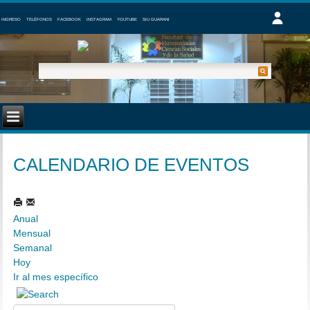
INGRESO
TELÉFONOS
FACEBOOK
INSTAGRAM
YOUTUBE
SIU GUARANI
CALENDARIO DE EVENTOS
Anual
Mensual
Semanal
Hoy
Ir al mes específico