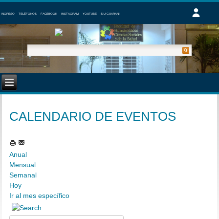
INGRESO
TELÉFONOS
FACEBOOK
INSTAGRAM
YOUTUBE
SIU GUARANI
CALENDARIO DE EVENTOS
Anual
Mensual
Semanal
Hoy
Ir al mes específico